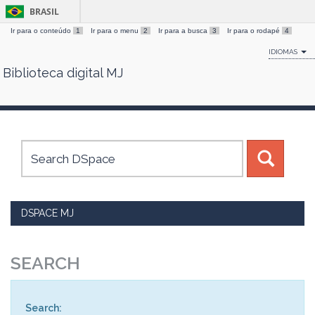
BRASIL
Ir para o conteúdo
1
Ir para o menu
2
Ir para a busca
3
Ir para o rodapé
4
IDIOMAS
Biblioteca digital MJ
Skip
navigation
DSPACE MJ
SEARCH
Search: