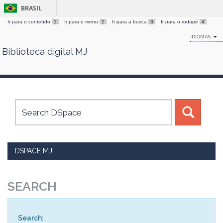
BRASIL
Ir para o conteúdo
1
Ir para o menu
2
Ir para a busca
3
Ir para o rodapé
4
IDIOMAS
Biblioteca digital MJ
Skip
navigation
DSPACE MJ
SEARCH
Search: