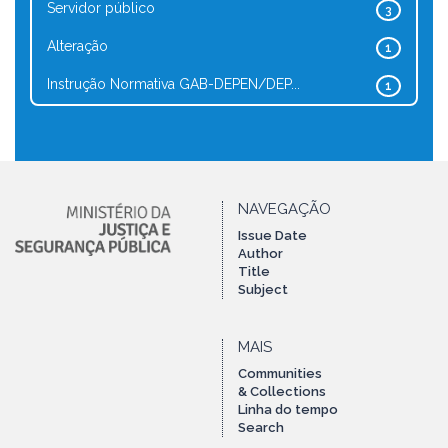
Servidor público
3
Alteração
1
Instrução Normativa GAB-DEPEN/DEP...
1
NAVEGAÇÃO
Issue Date
Author
Title
Subject
MAIS
Communities
& Collections
Linha do tempo
Search