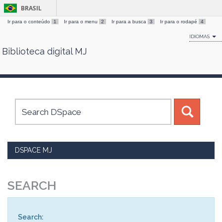
BRASIL
Ir para o conteúdo
1
Ir para o menu
2
Ir para a busca
3
Ir para o rodapé
4
IDIOMAS
Biblioteca digital MJ
Skip
navigation
DSPACE MJ
SEARCH
Search: