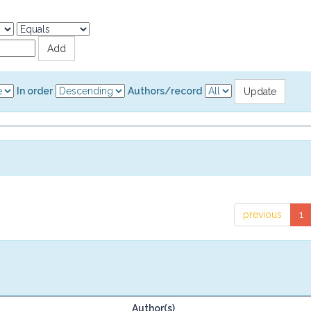
In order
Authors/record
previous
1
Author(s)