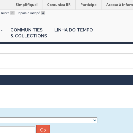
Simplifique!
Comunica BR
Participe
Acesso à infor
 a busca
3
Ir para o rodapé
4
COMMUNITIES
LINHA DO TEMPO
& COLLECTIONS