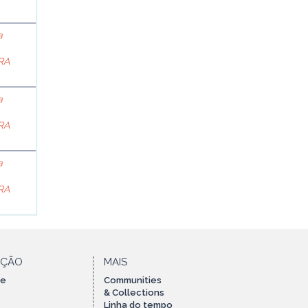
a
RA
a
RA
a
RA
AÇÃO
MAIS
te
Communities
& Collections
Linha do tempo