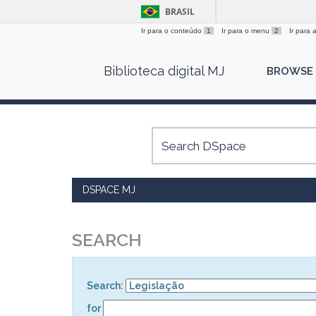
BRASIL
Ir para o conteúdo
1
Ir para o menu
2
Ir para
Skip
Biblioteca digital MJ
BROWSE
navigation
DSPACE MJ
SEARCH
Search:
for