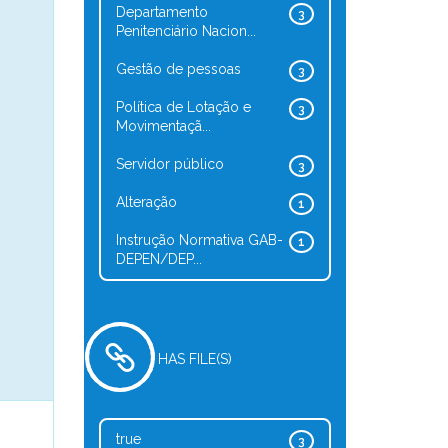
Departamento
3
Penitenciário Nacion...
Gestão de pessoas
3
Política de Lotação e
3
Movimentaçã...
Servidor público
3
Alteração
1
Instrução Normativa GAB-
1
DEPEN/DEP...
HAS FILE(S)
true
3