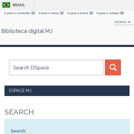
BRASIL
Ir para o conteúdo
1
Ir para o menu
2
Ir para a busca
3
Ir para o rodapé
4
IDIOMAS
Biblioteca digital MJ
Skip
navigation
DSPACE MJ
SEARCH
Search: