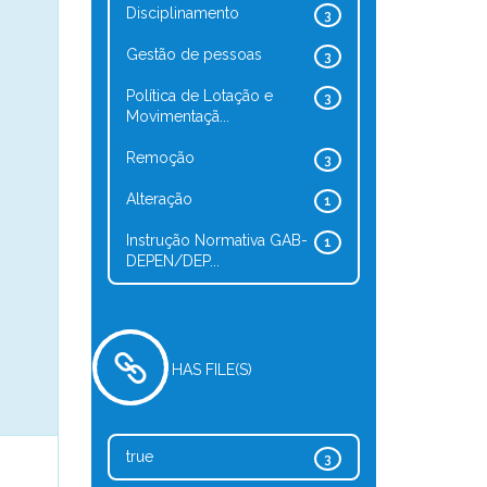
Disciplinamento
3
Gestão de pessoas
3
Política de Lotação e
3
Movimentaçã...
Remoção
3
Alteração
1
Instrução Normativa GAB-
1
DEPEN/DEP...
HAS FILE(S)
true
3