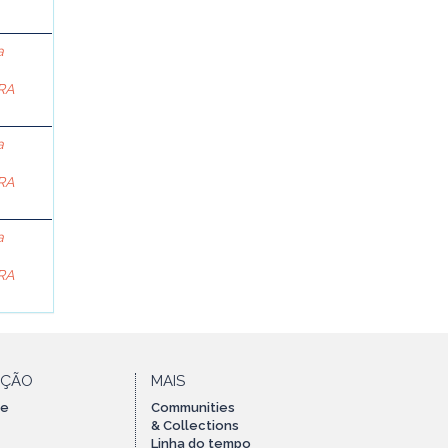
a
RA
a
RA
a
RA
AÇÃO
MAIS
te
Communities
& Collections
Linha do tempo