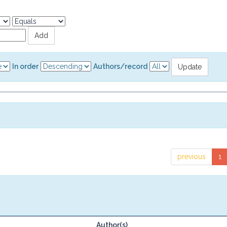
In order
Authors/record
previous
1
Author(s)