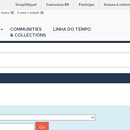
Simplifique!
Comunica BR
Participe
Acesso à infor
 a busca
3
Ir para o rodapé
4
COMMUNITIES
LINHA DO TEMPO
& COLLECTIONS