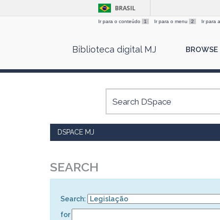
BRASIL
Ir para o conteúdo
1
Ir para o menu
2
Ir para
Skip
Biblioteca digital MJ
BROWSE
navigation
DSPACE MJ
SEARCH
Search:
for