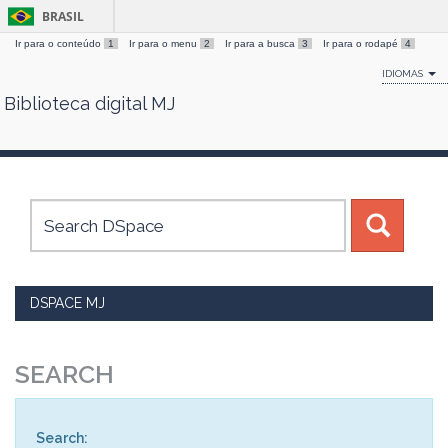
BRASIL
Ir para o conteúdo
1
Ir para o menu
2
Ir para a busca
3
Ir para o rodapé
4
IDIOMAS
Biblioteca digital MJ
Skip
navigation
DSPACE MJ
SEARCH
Search: