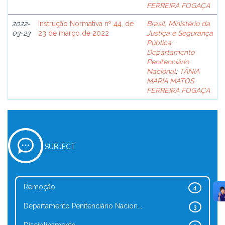
FERREIRA FOGAÇA
2022-
Instrução Normativa nº 44, de
Brasil. Ministério da
03-23
23 de março de 2022
Justiça e Segurança
Pública
;
Departamento
Penitenciário
Nacional
;
TÂNIA
MARIA MATOS
FERREIRA FOGAÇA
SUBJECT
Remoção
4
Departamento Penitenciário Nacion...
3