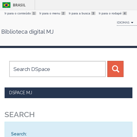
BRASIL
Ir para o conteúdo
1
Ir para o menu
2
Ir para a busca
3
Ir para o rodapé
4
IDIOMAS
Biblioteca digital MJ
Skip
navigation
DSPACE MJ
SEARCH
Search: