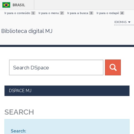
BRASIL
Ir para o conteúdo
1
Ir para o menu
2
Ir para a busca
3
Ir para o rodapé
4
IDIOMAS
Biblioteca digital MJ
Skip
navigation
DSPACE MJ
SEARCH
Search: