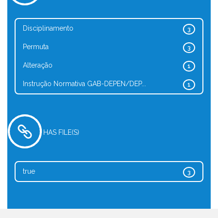
Disciplinamento
3
Permuta
3
Alteração
1
Instrução Normativa GAB-DEPEN/DEP...
1
HAS FILE(S)
true
3