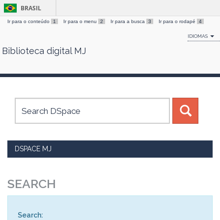
BRASIL
Ir para o conteúdo
1
Ir para o menu
2
Ir para a busca
3
Ir para o rodapé
4
IDIOMAS
Biblioteca digital MJ
Skip
navigation
DSPACE MJ
SEARCH
Search: