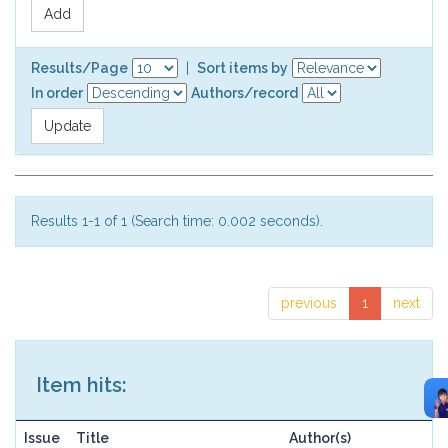
Results/Page
|
Sort items by
In order
Authors/record
Results 1-1 of 1 (Search time: 0.002 seconds).
previous
1
next
Item hits:
Issue
Title
Author(s)