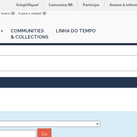
Simplifique!
Comunica BR
Participe
Acesso à infor
 a busca
3
Ir para o rodapé
4
COMMUNITIES
LINHA DO TEMPO
& COLLECTIONS