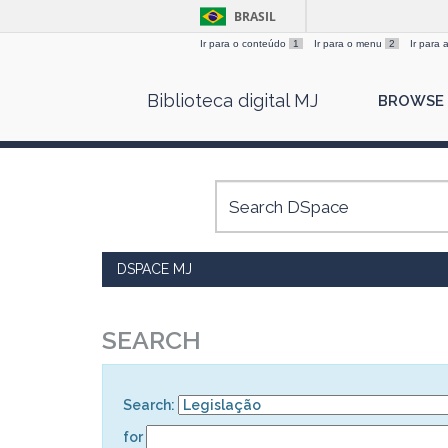
BRASIL
Ir para o conteúdo
1
Ir para o menu
2
Ir para
Skip
Biblioteca digital MJ
BROWSE
navigation
DSPACE MJ
SEARCH
Search:
for