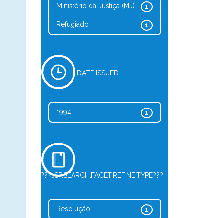
Ministério da Justiça (MJ)
1
Refugiado
1
DATE ISSUED
1994
1
???JSP.SEARCH.FACET.REFINE.TYPE???
Resolução
1