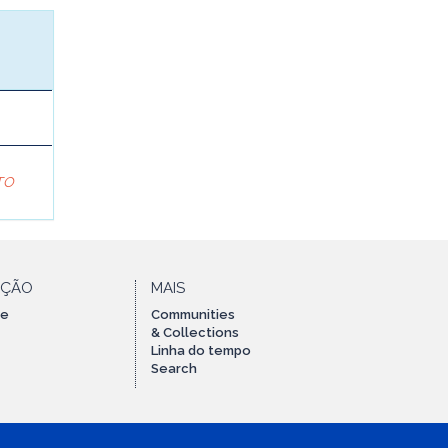
TO
AÇÃO
MAIS
te
Communities
& Collections
Linha do tempo
Search