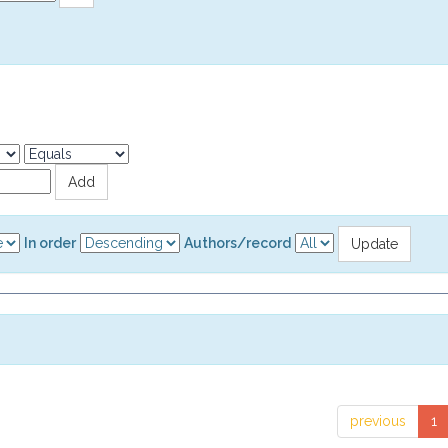
In order
Authors/record
previous
1