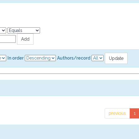
In order
Authors/record
previous
1