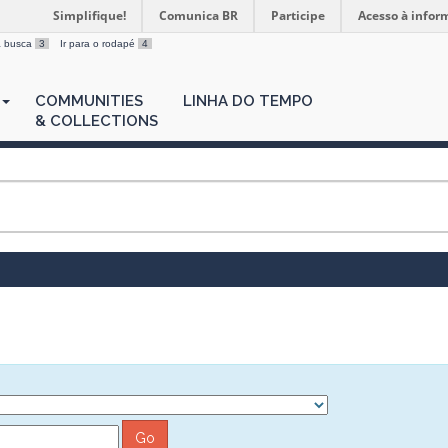
Simplifique!
Comunica BR
Participe
Acesso à infor
 a busca
3
Ir para o rodapé
4
COMMUNITIES
LINHA DO TEMPO
& COLLECTIONS