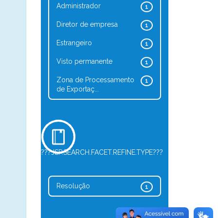
Administrador
1
Diretor de empresa
1
Estrangeiro
1
Visto permanente
1
Zona de Processamento
1
de Exportaç...
???JSP.SEARCH.FACET.REFINE.TYPE???
Resolução
1