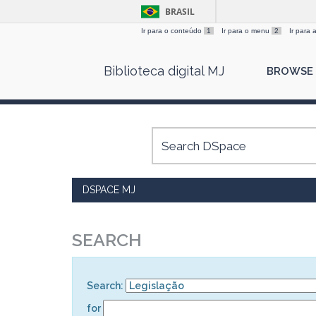
BRASIL
Ir para o conteúdo
1
Ir para o menu
2
Ir para
Skip
Biblioteca digital MJ
BROWSE
navigation
DSPACE MJ
SEARCH
Search:
for