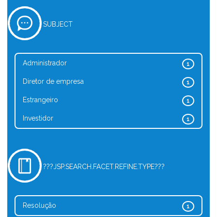
SUBJECT
Administrador
1
Diretor de empresa
1
Estrangeiro
1
Investidor
1
???JSP.SEARCH.FACET.REFINE.TYPE???
Resolução
1