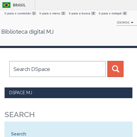
BRASIL
Ir para o conteúdo
1
Ir para o menu
2
Ir para a busca
3
Ir para o rodapé
4
IDIOMAS
Biblioteca digital MJ
Skip
navigation
DSPACE MJ
SEARCH
Search: