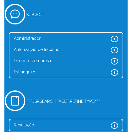
SUBJECT
Administrador
1
Autorização de trabalho
1
Diretor de empresa
1
Estrangeiro
1
???JSP.SEARCH.FACET.REFINE.TYPE???
Resolução
1