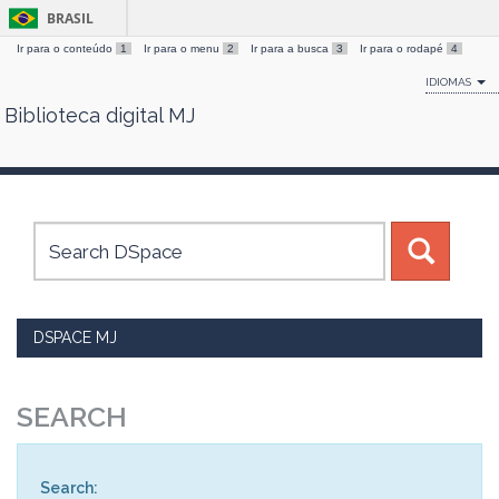
BRASIL
Ir para o conteúdo
1
Ir para o menu
2
Ir para a busca
3
Ir para o rodapé
4
IDIOMAS
Biblioteca digital MJ
Skip
navigation
DSPACE MJ
SEARCH
Search: