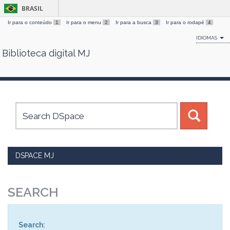
BRASIL
Ir para o conteúdo
1
Ir para o menu
2
Ir para a busca
3
Ir para o rodapé
4
IDIOMAS
Biblioteca digital MJ
Skip
navigation
DSPACE MJ
SEARCH
Search: