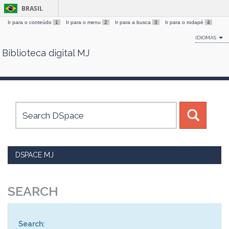
BRASIL
Ir para o conteúdo
1
Ir para o menu
2
Ir para a busca
3
Ir para o rodapé
4
IDIOMAS
Biblioteca digital MJ
Skip
navigation
DSPACE MJ
SEARCH
Search: