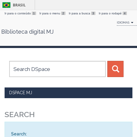
BRASIL
Ir para o conteúdo
1
Ir para o menu
2
Ir para a busca
3
Ir para o rodapé
4
IDIOMAS
Biblioteca digital MJ
Skip
navigation
DSPACE MJ
SEARCH
Search: