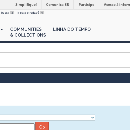
Simplifique!
Comunica BR
Participe
Acesso à infor
 a busca
3
Ir para o rodapé
4
COMMUNITIES
LINHA DO TEMPO
& COLLECTIONS