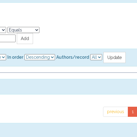
In order
Authors/record
previous
1