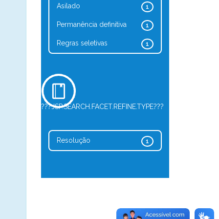
Asilado
1
Permanência definitiva
1
Regras seletivas
1
???JSP.SEARCH.FACET.REFINE.TYPE???
Resolução
1