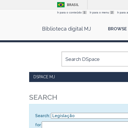
BRASIL
Ir para o conteúdo
1
Ir para o menu
2
Ir para
Skip
Biblioteca digital MJ
BROWSE
navigation
DSPACE MJ
SEARCH
Search:
for