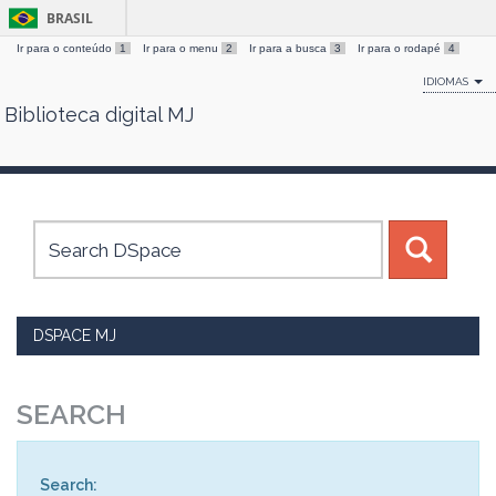
BRASIL
Ir para o conteúdo
1
Ir para o menu
2
Ir para a busca
3
Ir para o rodapé
4
IDIOMAS
Biblioteca digital MJ
Skip
navigation
DSPACE MJ
SEARCH
Search: