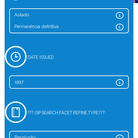
Asilado
1
Permanência definitiva
1
DATE ISSUED
1997
1
???JSP.SEARCH.FACET.REFINE.TYPE???
Resolução