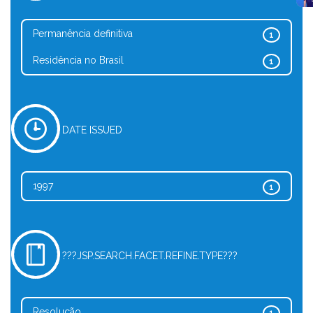
Permanência definitiva
1
Residência no Brasil
1
DATE ISSUED
1997
1
???JSP.SEARCH.FACET.REFINE.TYPE???
Resolução