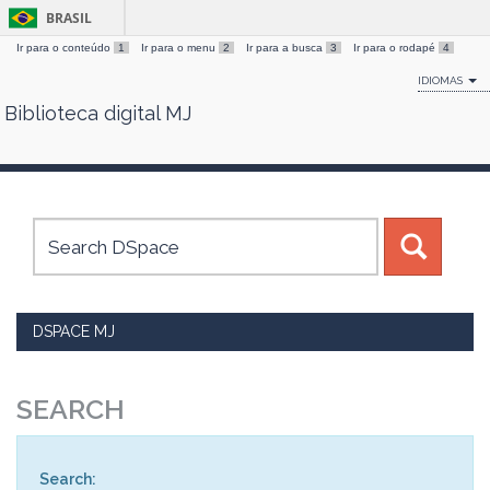
BRASIL
Ir para o conteúdo
1
Ir para o menu
2
Ir para a busca
3
Ir para o rodapé
4
IDIOMAS
Biblioteca digital MJ
Skip
navigation
DSPACE MJ
SEARCH
Search: