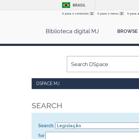
BRASIL
Ir para o conteúdo
1
Ir para o menu
2
Ir para
Skip
Biblioteca digital MJ
BROWSE
navigation
DSPACE MJ
SEARCH
Search:
for