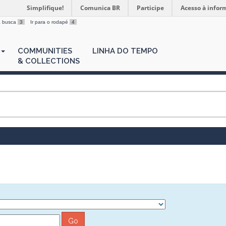
Simplifique!
Comunica BR
Participe
Acesso à infor
 a busca
3
Ir para o rodapé
4
COMMUNITIES
LINHA DO TEMPO
& COLLECTIONS