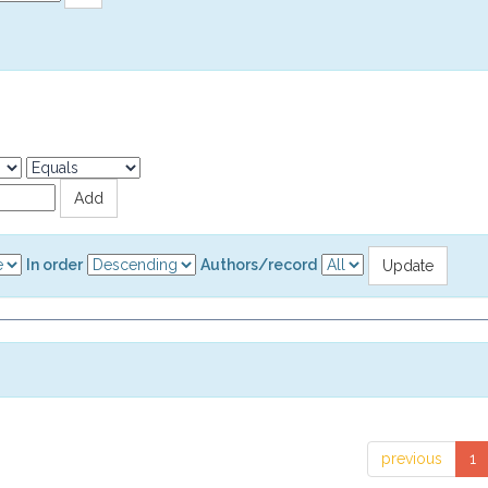
In order
Authors/record
previous
1