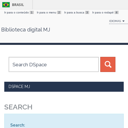
BRASIL
Ir para o conteúdo
1
Ir para o menu
2
Ir para a busca
3
Ir para o rodapé
4
IDIOMAS
Biblioteca digital MJ
Skip
navigation
DSPACE MJ
SEARCH
Search: