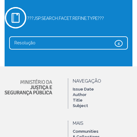
???JSP.SEARCH.FACET.REFINE.TYPE???
Resolução
4
NAVEGAÇÃO
Issue Date
Author
Title
Subject
MAIS
Communities
& Collections