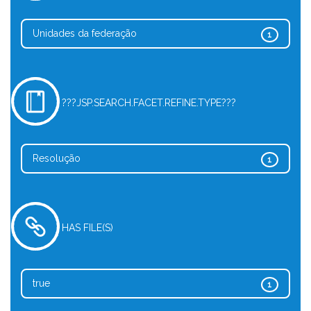
Unidades da federação
1
???JSP.SEARCH.FACET.REFINE.TYPE???
Resolução
1
HAS FILE(S)
true
1