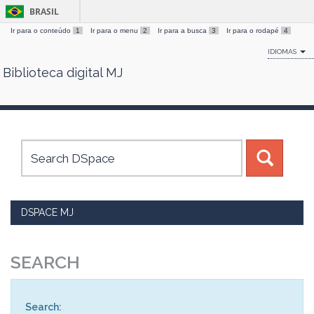
BRASIL
Ir para o conteúdo
1
Ir para o menu
2
Ir para a busca
3
Ir para o rodapé
4
IDIOMAS
Biblioteca digital MJ
Skip
navigation
DSPACE MJ
SEARCH
Search: