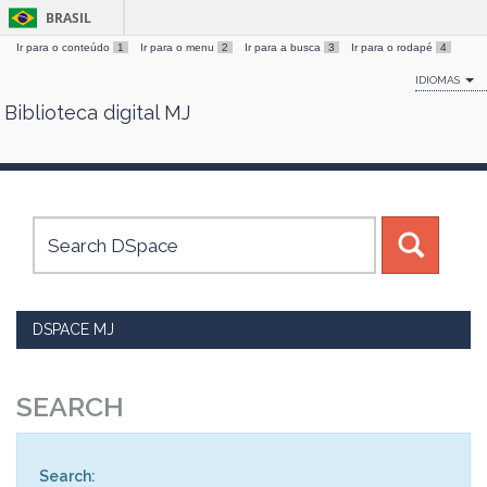
BRASIL
Ir para o conteúdo
1
Ir para o menu
2
Ir para a busca
3
Ir para o rodapé
4
IDIOMAS
Biblioteca digital MJ
Skip
navigation
DSPACE MJ
SEARCH
Search: