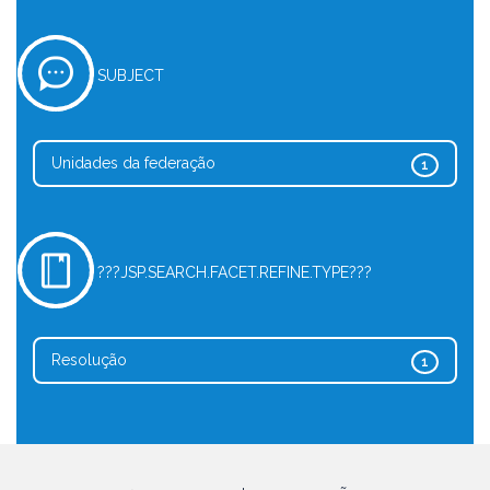
SUBJECT
Unidades da federação
1
???JSP.SEARCH.FACET.REFINE.TYPE???
Resolução
1