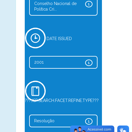
Conselho Nacional de
1
Política Cri...
DATE ISSUED
2001
1
???JSP.SEARCH.FACET.REFINE.TYPE???
Resolução
1