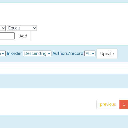
In order
Authors/record
previous
1