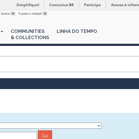
Simplifique!
Comunica BR
Participe
Acesso à infor
 a busca
3
Ir para o rodapé
4
COMMUNITIES
LINHA DO TEMPO
& COLLECTIONS