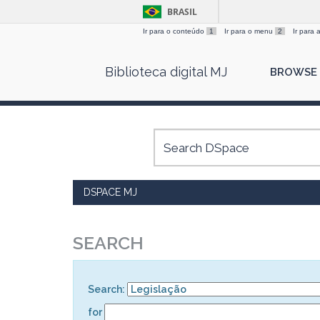
BRASIL
Ir para o conteúdo
1
Ir para o menu
2
Ir para
Skip
Biblioteca digital MJ
BROWSE
navigation
DSPACE MJ
SEARCH
Search:
for