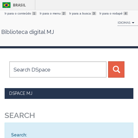
BRASIL
Ir para o conteúdo
1
Ir para o menu
2
Ir para a busca
3
Ir para o rodapé
4
IDIOMAS
Biblioteca digital MJ
Skip
navigation
DSPACE MJ
SEARCH
Search: