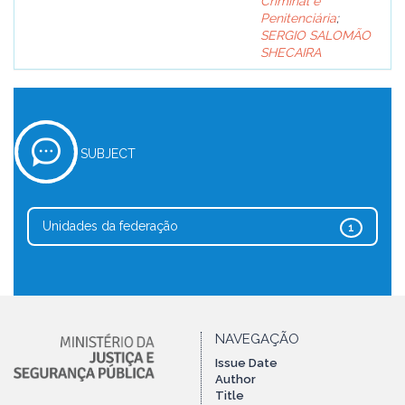
Criminal e
Penitenciária
;
SERGIO SALOMÃO
SHECAIRA
SUBJECT
Unidades da federação
1
NAVEGAÇÃO
Issue Date
Author
Title