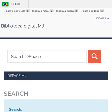
BRASIL
Ir para o conteúdo
1
Ir para o menu
2
Ir para a busca
3
Ir para o rodapé
4
IDIOMAS
Biblioteca digital MJ
Skip
navigation
DSPACE MJ
SEARCH
Search: