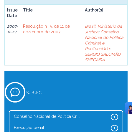
Issue
Title
Author(s)
Date
2007-
Resolução nº 5, de 11 de
Brasil. Ministério da
12-17
dezembro de 2007
Justiça
;
Conselho
Nacional de Política
Criminal e
Penitenciária
;
SERGIO SALOMÃO
SHECAIRA
SUBJECT
Conselho Nacional de Política Cri...
1
Execução penal
1