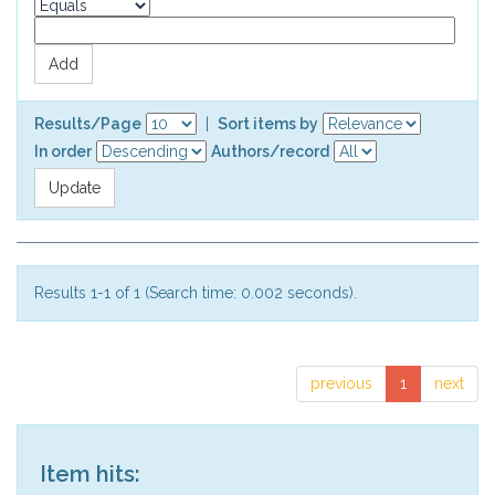
Results/Page
|
Sort items by
In order
Authors/record
Results 1-1 of 1 (Search time: 0.002 seconds).
previous
1
next
Item hits: