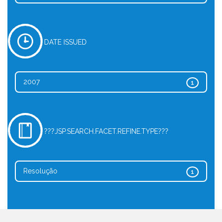
DATE ISSUED
2007
1
???JSP.SEARCH.FACET.REFINE.TYPE???
Resolução
1