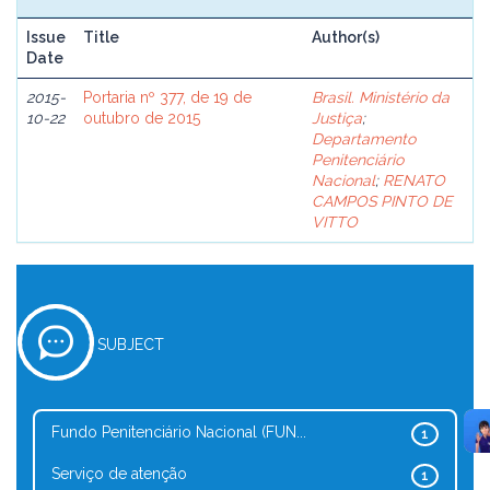
Issue
Title
Author(s)
Date
2015-
Portaria nº 377, de 19 de
Brasil. Ministério da
10-22
outubro de 2015
Justiça
;
Departamento
Penitenciário
Nacional
;
RENATO
CAMPOS PINTO DE
VITTO
SUBJECT
Fundo Penitenciário Nacional (FUN...
1
Serviço de atenção
1