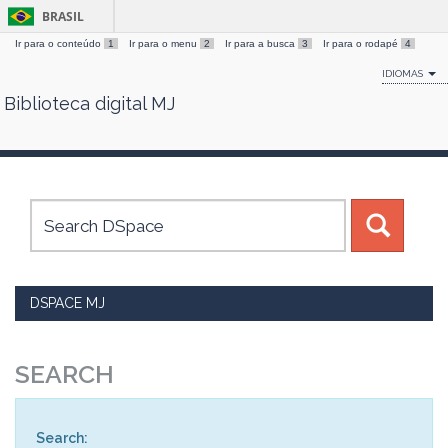
BRASIL
Ir para o conteúdo
1
Ir para o menu
2
Ir para a busca
3
Ir para o rodapé
4
IDIOMAS
Biblioteca digital MJ
Skip
navigation
DSPACE MJ
SEARCH
Search: