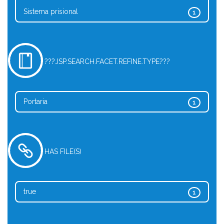
Sistema prisional
1
???JSP.SEARCH.FACET.REFINE.TYPE???
Portaria
1
HAS FILE(S)
true
1