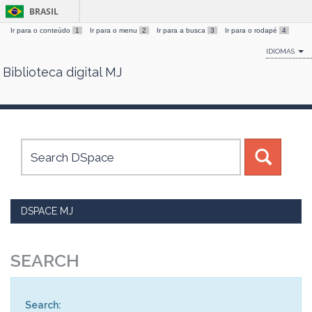
BRASIL
Ir para o conteúdo
1
Ir para o menu
2
Ir para a busca
3
Ir para o rodapé
4
IDIOMAS
Biblioteca digital MJ
Skip
navigation
DSPACE MJ
SEARCH
Search: