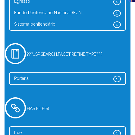
Egresso
1
Fundo Penitenciário Nacional (FUN...
1
Sistema penitenciário
1
???JSP.SEARCH.FACET.REFINE.TYPE???
Portaria
1
HAS FILE(S)
true
1