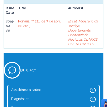
Issue
Title
Author(s)
Date
2015-
Portaria nº 121, de 7 de abril
Brasil. Ministério da
04-
de 2015
Justiça
;
08
Departamento
Penitenciário
Nacional
;
CLARICE
COSTA CALIXTO
SUBJECT
Assistência à saúde
1
Diagnóstico
1