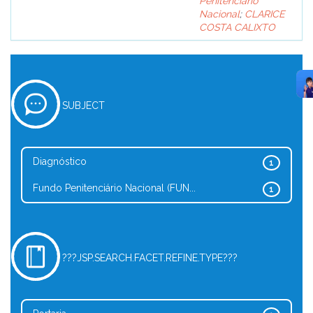
Penitenciário
Nacional
;
CLARICE
COSTA CALIXTO
SUBJECT
Diagnóstico
1
Fundo Penitenciário Nacional (FUN...
1
???JSP.SEARCH.FACET.REFINE.TYPE???