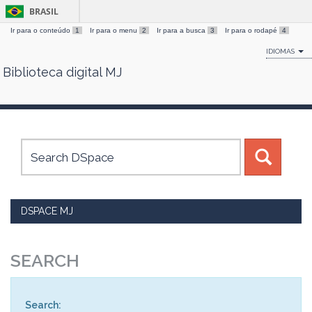
BRASIL
Ir para o conteúdo
1
Ir para o menu
2
Ir para a busca
3
Ir para o rodapé
4
IDIOMAS
Biblioteca digital MJ
Skip
navigation
DSPACE MJ
SEARCH
Search: