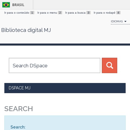
BRASIL
Ir para o conteúdo
1
Ir para o menu
2
Ir para a busca
3
Ir para o rodapé
4
IDIOMAS
Biblioteca digital MJ
Skip
navigation
DSPACE MJ
SEARCH
Search: