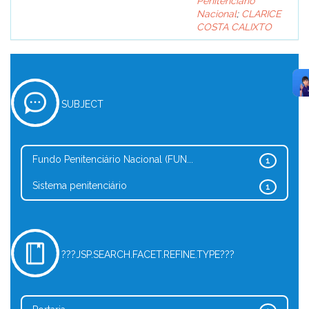
Penitenciário
Nacional
;
CLARICE
COSTA CALIXTO
SUBJECT
Fundo Penitenciário Nacional (FUN...
1
Sistema penitenciário
1
???JSP.SEARCH.FACET.REFINE.TYPE???