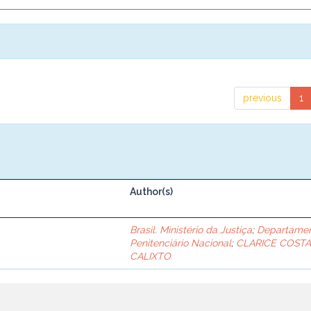
previous
1
Author(s)
Brasil. Ministério da Justiça
;
Departame
Penitenciário Nacional
;
CLARICE COST
CALIXTO