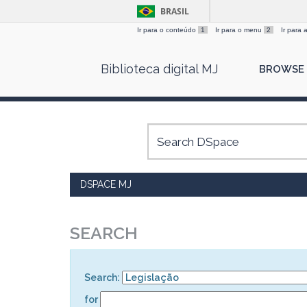
BRASIL
Ir para o conteúdo
1
Ir para o menu
2
Ir para
Skip
Biblioteca digital MJ
BROWSE
navigation
DSPACE MJ
SEARCH
Search:
for