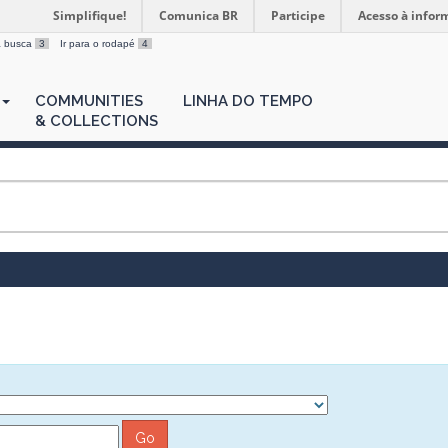
Simplifique!
Comunica BR
Participe
Acesso à infor
 a busca
3
Ir para o rodapé
4
COMMUNITIES
LINHA DO TEMPO
& COLLECTIONS