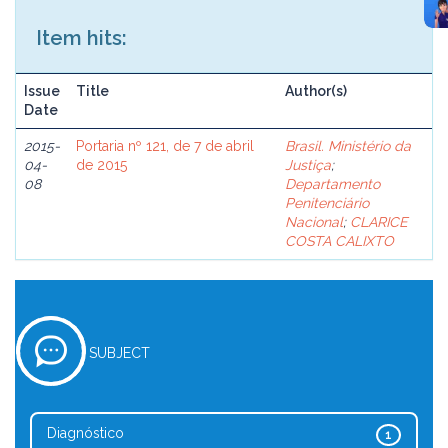
Item hits:
Issue
Title
Author(s)
Date
2015-
Portaria nº 121, de 7 de abril
Brasil. Ministério da
04-
de 2015
Justiça
;
08
Departamento
Penitenciário
Nacional
;
CLARICE
COSTA CALIXTO
SUBJECT
Diagnóstico
1