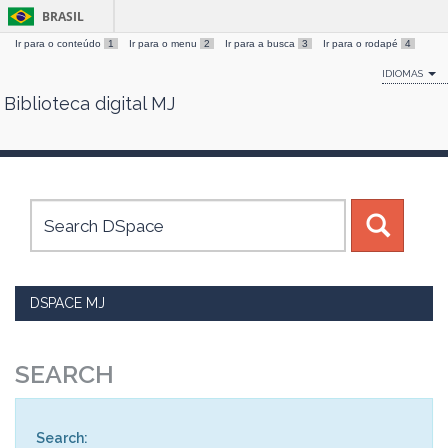
BRASIL
Ir para o conteúdo
1
Ir para o menu
2
Ir para a busca
3
Ir para o rodapé
4
IDIOMAS
Biblioteca digital MJ
Skip
navigation
DSPACE MJ
SEARCH
Search: