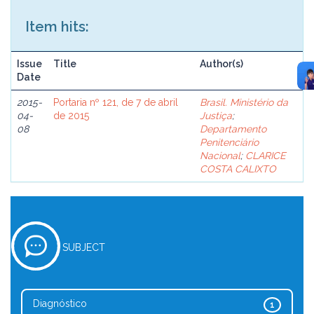
Item hits:
Issue
Title
Author(s)
Date
2015-
Portaria nº 121, de 7 de abril
Brasil. Ministério da
04-
de 2015
Justiça
;
08
Departamento
Penitenciário
Nacional
;
CLARICE
COSTA CALIXTO
SUBJECT
Diagnóstico
1