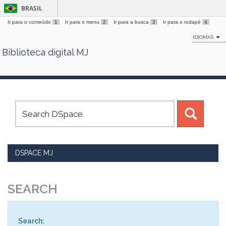
BRASIL
Ir para o conteúdo
1
Ir para o menu
2
Ir para a busca
3
Ir para o rodapé
4
IDIOMAS
Biblioteca digital MJ
Skip
navigation
DSPACE MJ
SEARCH
Search: