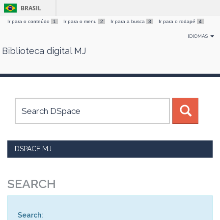
BRASIL
Ir para o conteúdo
1
Ir para o menu
2
Ir para a busca
3
Ir para o rodapé
4
IDIOMAS
Biblioteca digital MJ
Skip
navigation
DSPACE MJ
SEARCH
Search: