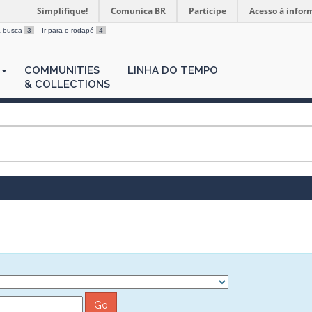
Simplifique!
Comunica BR
Participe
Acesso à infor
 a busca
3
Ir para o rodapé
4
COMMUNITIES
LINHA DO TEMPO
& COLLECTIONS