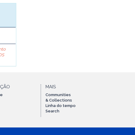
nto
OS
AÇÃO
MAIS
te
Communities
& Collections
Linha do tempo
Search