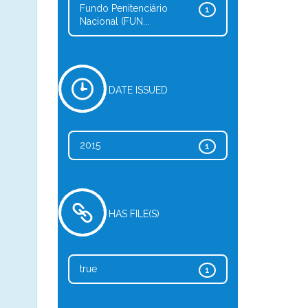
Fundo Penitenciário
1
Nacional (FUN...
DATE ISSUED
2015
1
HAS FILE(S)
true
1