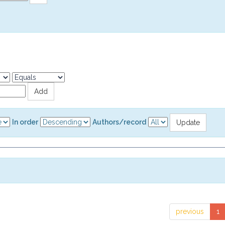
In order
Authors/record
previous
1