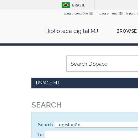
BRASIL
Ir para o conteúdo
1
Ir para o menu
2
Ir para
Skip
Biblioteca digital MJ
BROWSE
navigation
DSPACE MJ
SEARCH
Search:
for