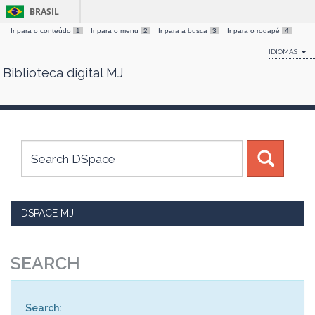
BRASIL
Ir para o conteúdo
1
Ir para o menu
2
Ir para a busca
3
Ir para o rodapé
4
IDIOMAS
Biblioteca digital MJ
Skip
navigation
DSPACE MJ
SEARCH
Search: