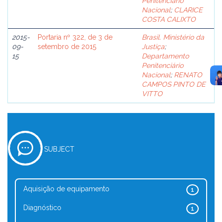
Penitenciário
Nacional
;
CLARICE
COSTA CALIXTO
2015-
Portaria nº 322, de 3 de
Brasil. Ministério da
09-
setembro de 2015
Justiça
;
15
Departamento
Penitenciário
Nacional
;
RENATO
CAMPOS PINTO DE
VITTO
SUBJECT
Aquisição de equipamento
1
Diagnóstico
1