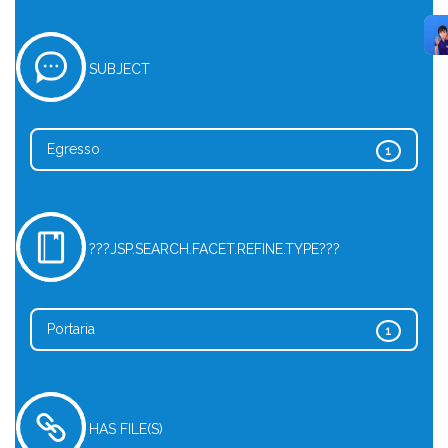
SUBJECT
Egresso
1
???JSP.SEARCH.FACET.REFINE.TYPE???
Portaria
1
HAS FILE(S)