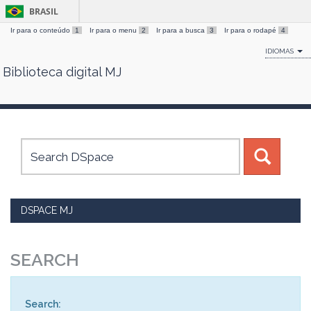
BRASIL
Ir para o conteúdo
1
Ir para o menu
2
Ir para a busca
3
Ir para o rodapé
4
IDIOMAS
Biblioteca digital MJ
Skip
navigation
DSPACE MJ
SEARCH
Search: