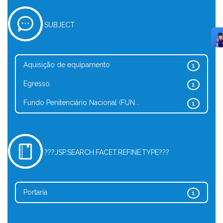
SUBJECT
Aquisição de equipamento
1
Egresso
1
Fundo Penitenciário Nacional (FUN...
1
???JSP.SEARCH.FACET.REFINE.TYPE???
Portaria
1