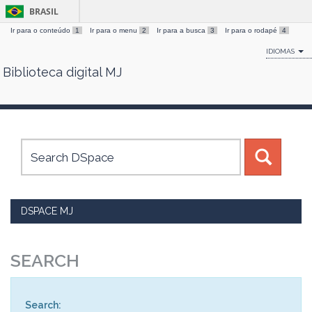
BRASIL
Ir para o conteúdo
1
Ir para o menu
2
Ir para a busca
3
Ir para o rodapé
4
IDIOMAS
Biblioteca digital MJ
Skip
navigation
DSPACE MJ
SEARCH
Search: