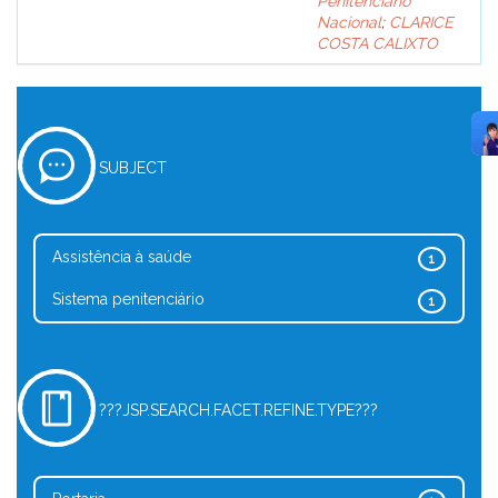
Penitenciário
Nacional
;
CLARICE
COSTA CALIXTO
SUBJECT
Assistência à saúde
1
Sistema penitenciário
1
???JSP.SEARCH.FACET.REFINE.TYPE???