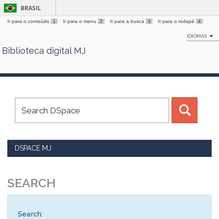
BRASIL
Ir para o conteúdo
1
Ir para o menu
2
Ir para a busca
3
Ir para o rodapé
4
IDIOMAS
Biblioteca digital MJ
Skip
navigation
DSPACE MJ
SEARCH
Search: