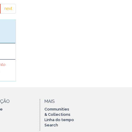
next
nto
A
AÇÃO
MAIS
te
Communities
& Collections
Linha do tempo
Search