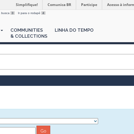
Simplifique!
Comunica BR
Participe
Acesso à infor
 a busca
3
Ir para o rodapé
4
COMMUNITIES
LINHA DO TEMPO
& COLLECTIONS