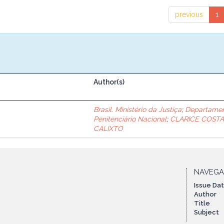
previous
1
Author(s)
Brasil. Ministério da Justiça
;
Departame
Penitenciário Nacional
;
CLARICE COST
CALIXTO
NAVEG
Issue Da
Author
Title
Subject