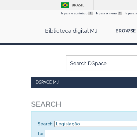
BRASIL
Ir para o conteúdo
1
Ir para o menu
2
Ir para
Skip
Biblioteca digital MJ
BROWSE
navigation
DSPACE MJ
SEARCH
Search:
for