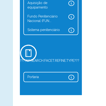
Aquisição de
1
equipamento
Fundo Penitenciário
1
Nacional (FUN...
Sistema penitenciário
1
???JSP.SEARCH.FACET.REFINE.TYPE???
Portaria
1