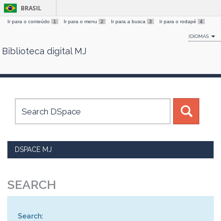
BRASIL
Ir para o conteúdo
1
Ir para o menu
2
Ir para a busca
3
Ir para o rodapé
4
IDIOMAS
Biblioteca digital MJ
Skip
navigation
DSPACE MJ
SEARCH
Search: