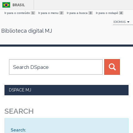
BRASIL
Ir para o conteúdo
1
Ir para o menu
2
Ir para a busca
3
Ir para o rodapé
4
IDIOMAS
Biblioteca digital MJ
Skip
navigation
DSPACE MJ
SEARCH
Search: