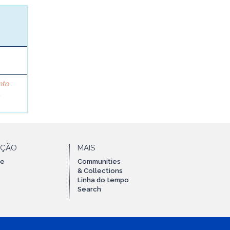
nto
A
AÇÃO
MAIS
te
Communities
& Collections
Linha do tempo
Search