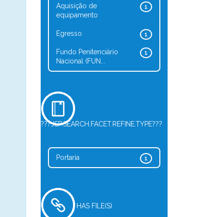
Aquisição de
1
equipamento
Egresso
1
Fundo Penitenciário
1
Nacional (FUN...
???JSP.SEARCH.FACET.REFINE.TYPE???
Portaria
1
HAS FILE(S)