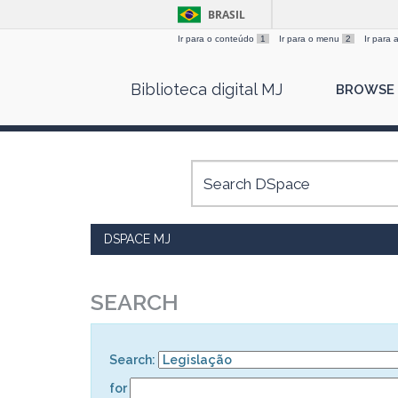
BRASIL
Ir para o conteúdo
1
Ir para o menu
2
Ir para
Skip
Biblioteca digital MJ
BROWSE
navigation
DSPACE MJ
SEARCH
Search:
for