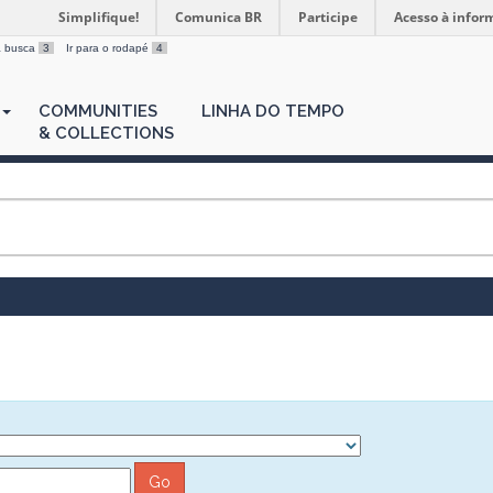
Simplifique!
Comunica BR
Participe
Acesso à infor
 a busca
3
Ir para o rodapé
4
COMMUNITIES
LINHA DO TEMPO
& COLLECTIONS