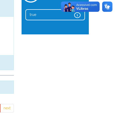
true
1
next