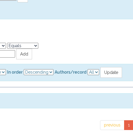
In order
Authors/record
previous
1