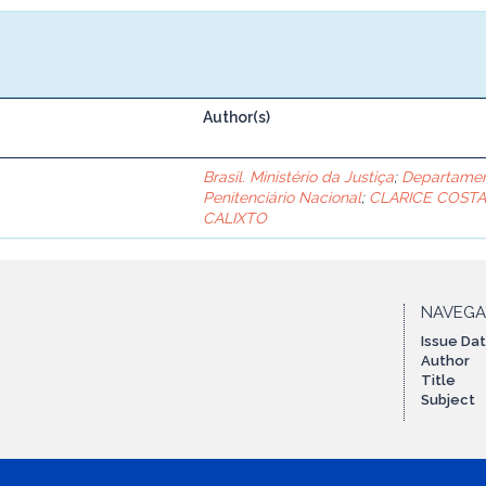
Author(s)
Brasil. Ministério da Justiça
;
Departame
Penitenciário Nacional
;
CLARICE COST
CALIXTO
NAVEG
Issue Da
Author
Title
Subject