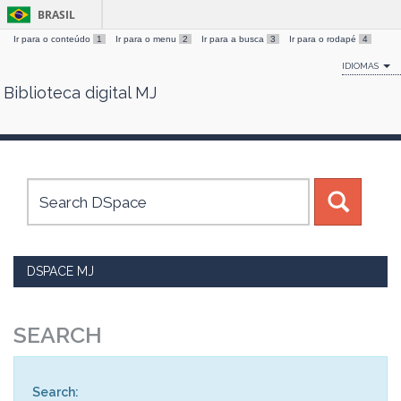
BRASIL
Ir para o conteúdo
1
Ir para o menu
2
Ir para a busca
3
Ir para o rodapé
4
IDIOMAS
Biblioteca digital MJ
Skip
navigation
DSPACE MJ
SEARCH
Search: