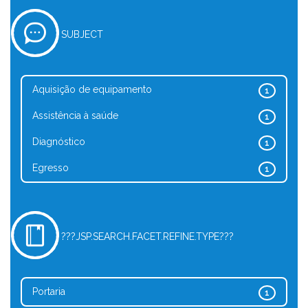
SUBJECT
Aquisição de equipamento
1
Assistência à saúde
1
Diagnóstico
1
Egresso
1
???JSP.SEARCH.FACET.REFINE.TYPE???
Portaria
1