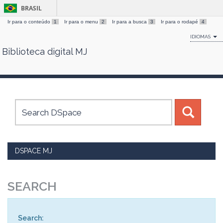
BRASIL
Ir para o conteúdo
1
Ir para o menu
2
Ir para a busca
3
Ir para o rodapé
4
IDIOMAS
Biblioteca digital MJ
Skip
navigation
DSPACE MJ
SEARCH
Search: