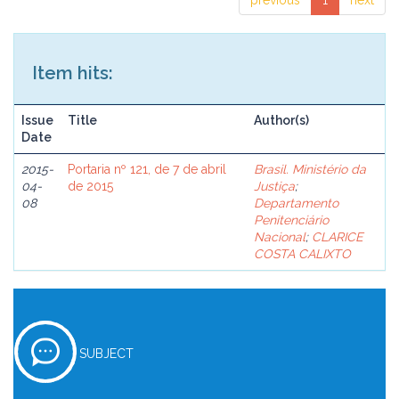
previous
1
next
Item hits:
Issue
Title
Author(s)
Date
2015-
Portaria nº 121, de 7 de abril
Brasil. Ministério da
04-
de 2015
Justiça
;
08
Departamento
Penitenciário
Nacional
;
CLARICE
COSTA CALIXTO
SUBJECT