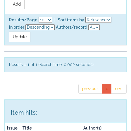
Results/Page
|
Sort items by
In order
Authors/record
Results 1-1 of 1 (Search time: 0.002 seconds).
previous
1
next
Item hits:
Issue
Title
Author(s)