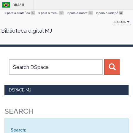
BRASIL
Ir para o conteúdo
1
Ir para o menu
2
Ir para a busca
3
Ir para o rodapé
4
IDIOMAS
Biblioteca digital MJ
Skip
navigation
DSPACE MJ
SEARCH
Search: