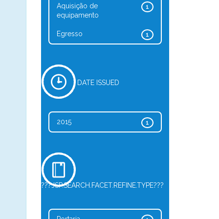
Aquisição de
1
equipamento
Egresso
1
DATE ISSUED
2015
1
???JSP.SEARCH.FACET.REFINE.TYPE???