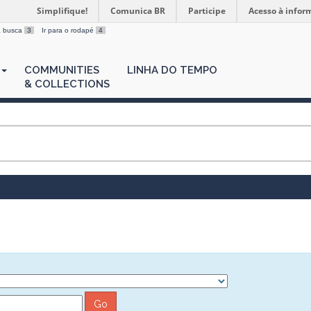
Simplifique!
Comunica BR
Participe
Acesso à infor
 a busca
3
Ir para o rodapé
4
COMMUNITIES
LINHA DO TEMPO
& COLLECTIONS