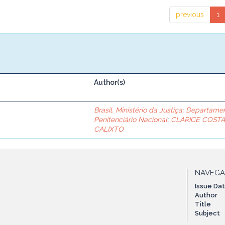
previous
1
Author(s)
Brasil. Ministério da Justiça
;
Departame
Penitenciário Nacional
;
CLARICE COST
CALIXTO
NAVEG
Issue Da
Author
Title
Subject