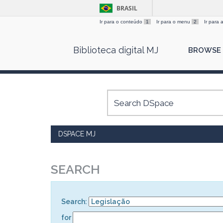
BRASIL
Ir para o conteúdo
1
Ir para o menu
2
Ir para
Skip
Biblioteca digital MJ
BROWSE
navigation
DSPACE MJ
SEARCH
Search:
for