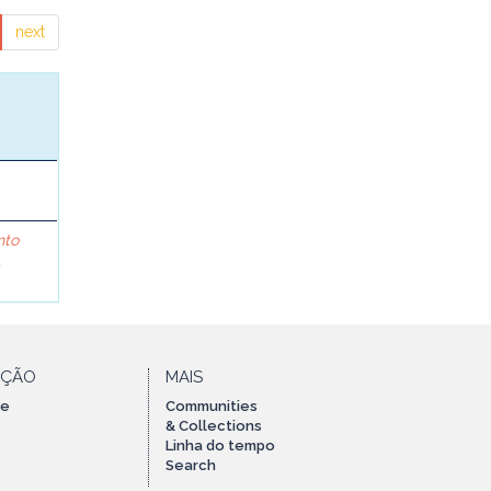
next
nto
A
AÇÃO
MAIS
te
Communities
& Collections
Linha do tempo
Search