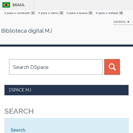
BRASIL
Ir para o conteúdo
1
Ir para o menu
2
Ir para a busca
3
Ir para o rodapé
4
IDIOMAS
Biblioteca digital MJ
Skip
navigation
DSPACE MJ
SEARCH
Search: