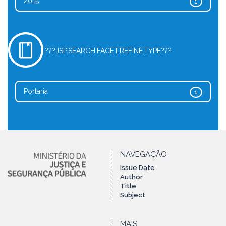
2015
1
???JSP.SEARCH.FACET.REFINE.TYPE???
Portaria
1
NAVEGAÇÃO
Issue Date
Author
Title
Subject
MAIS