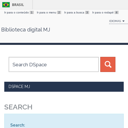
BRASIL
Ir para o conteúdo
1
Ir para o menu
2
Ir para a busca
3
Ir para o rodapé
4
IDIOMAS
Biblioteca digital MJ
Skip
navigation
DSPACE MJ
SEARCH
Search: